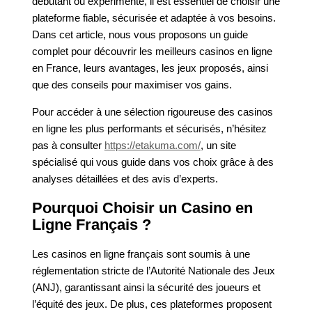
débutant ou expérimenté, il est essentiel de choisir une
plateforme fiable, sécurisée et adaptée à vos besoins.
Dans cet article, nous vous proposons un guide
complet pour découvrir les meilleurs casinos en ligne
en France, leurs avantages, les jeux proposés, ainsi
que des conseils pour maximiser vos gains.
Pour accéder à une sélection rigoureuse des casinos
en ligne les plus performants et sécurisés, n’hésitez
pas à consulter
https://etakuma.com/
, un site
spécialisé qui vous guide dans vos choix grâce à des
analyses détaillées et des avis d’experts.
Pourquoi Choisir un Casino en
Ligne Français ?
Les casinos en ligne français sont soumis à une
réglementation stricte de l’Autorité Nationale des Jeux
(ANJ), garantissant ainsi la sécurité des joueurs et
l’équité des jeux. De plus, ces plateformes proposent