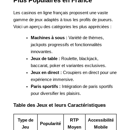
Plus Populaires en France
Les casinos en ligne français proposent une vaste
gamme de jeux adaptés à tous les profils de joueurs.
Voici un aperçu des catégories les plus appréciées :
Machines à sous :
Variété de thèmes,
jackpots progressifs et fonctionnalités
innovantes.
Jeux de table :
Roulette, blackjack,
baccarat, poker et variantes exclusives.
Jeux en direct :
Croupiers en direct pour une
expérience immersive.
Paris sportifs :
Intégration de paris sportifs
pour diversifier les plaisirs.
Table des Jeux et leurs Caractéristiques
Type de
RTP
Accessibilité
Popularité
Jeu
Moyen
Mobile