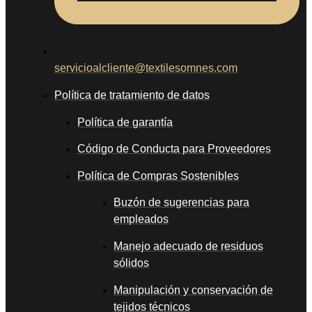
servicioalcliente@textilesomnes.com
Política de tratamiento de datos
Política de garantía
Código de Conducta para Proveedores
Política de Compras Sostenibles
Buzón de sugerencias para
empleados
Manejo adecuado de residuos
sólidos
Manipulación y conservación de
tejidos técnicos