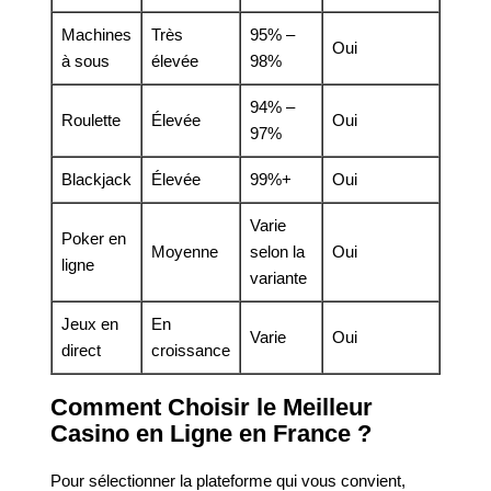
Machines
Très
95% –
Oui
à sous
élevée
98%
94% –
Roulette
Élevée
Oui
97%
Blackjack
Élevée
99%+
Oui
Varie
Poker en
Moyenne
selon la
Oui
ligne
variante
Jeux en
En
Varie
Oui
direct
croissance
Comment Choisir le Meilleur
Casino en Ligne en France ?
Pour sélectionner la plateforme qui vous convient,