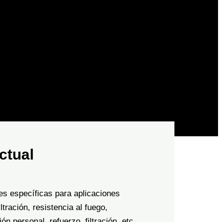
actual
ones específicas para aplicaciones
tración, resistencia al fuego,
 personal, refuerzo, filtración, etc.