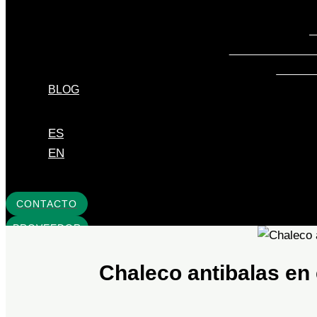
G
TEJIDOS PARA 
TEJIDO
BLOG
ES
EN
CONTACTO
PROVEEDOR
Chaleco antibalas en 